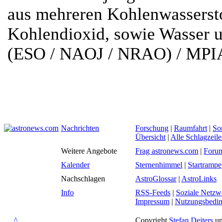
aus mehreren Kohlenwassersto
Kohlendioxid, sowie Wasser 
(ESO / NAOJ / NRAO) / MPI
Nachrichten
Forschung
|
Raumfahrt
|
So
Übersicht
|
Alle Schlagzeil
Weitere Angebote
Frag astronews.com
|
Foru
Kalender
Sternenhimmel
|
Startrampe
Nachschlagen
AstroGlossar
|
AstroLinks
Info
RSS-Feeds
|
Soziale Netzw
Impressum
|
Nutzungsbedi
^
Copyright
Stefan Deiters
un