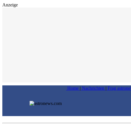
Anzeige
Home
|
Nachrichten
|
Frag astron