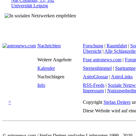
Nat Commun, 13, 162
Universität Leipzig
Nachrichten
Forschung
|
Raumfahrt
|
So
Übersicht
|
Alle Schlagzeil
Weitere Angebote
Frag astronews.com
|
Foru
Kalender
Sternenhimmel
|
Startrampe
Nachschlagen
AstroGlossar
|
AstroLinks
Info
RSS-Feeds
|
Soziale Netzw
Impressum
|
Nutzungsbedi
^
Copyright
Stefan Deiters
un
Diese Website wird auf ein
© astronews.com / Stefan Deiters und/oder Lieferanten 1999 - 2020