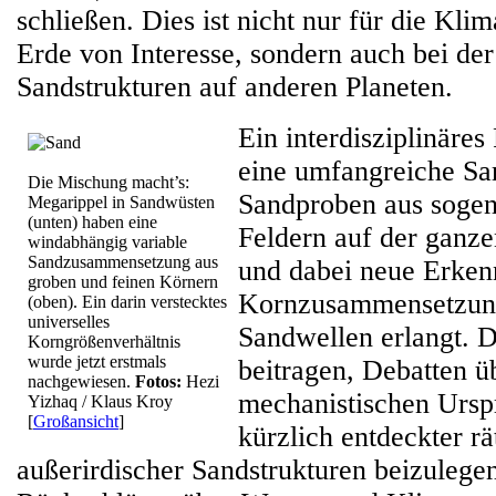
schließen. Dies ist nicht nur für die Kli
Erde von Interesse, sondern auch bei de
Sandstrukturen auf anderen Planeten.
Ein interdisziplinäre
eine umfangreiche S
Die Mischung macht’s:
Sandproben aus sogen
Megarippel in Sandwüsten
(unten) haben eine
Feldern auf der ganze
windabhängig variable
Sandzusammensetzung aus
und dabei neue Erkenn
groben und feinen Körnern
Kornzusammensetzung
(oben). Ein darin verstecktes
universelles
Sandwellen erlangt. 
Korngrößenverhältnis
wurde jetzt erstmals
beitragen, Debatten ü
nachgewiesen.
Fotos:
Hezi
mechanistischen Ursp
Yizhaq / Klaus Kroy
[
Großansicht
]
kürzlich entdeckter rä
außerirdischer Sandstrukturen beizulege