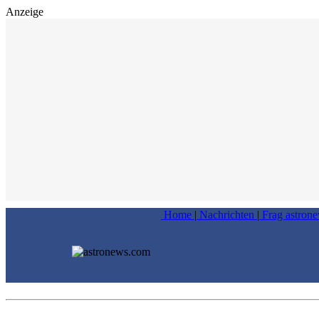
Anzeige
Home
|
Nachrichten
|
Frag astron