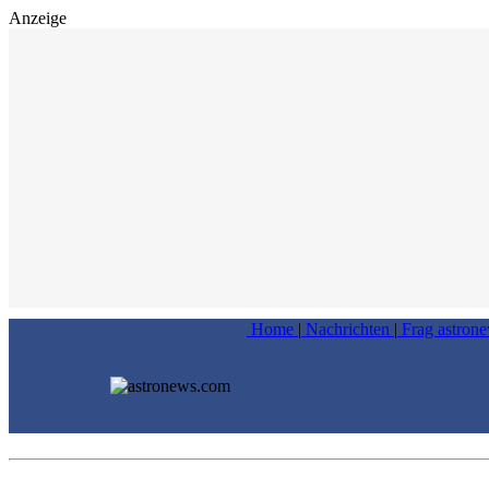
Anzeige
Home
|
Nachrichten
|
Frag astron