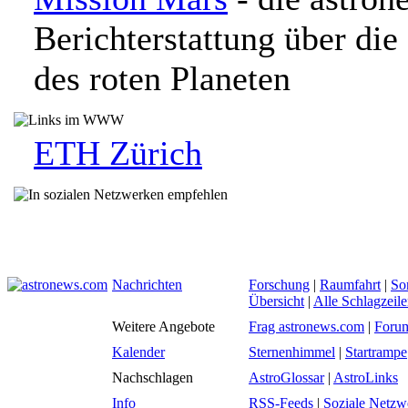
Berichterstattung über die
des roten Planeten
ETH Zürich
Nachrichten
Forschung
|
Raumfahrt
|
So
Übersicht
|
Alle Schlagzeil
Weitere Angebote
Frag astronews.com
|
Foru
Kalender
Sternenhimmel
|
Startrampe
Nachschlagen
AstroGlossar
|
AstroLinks
Info
RSS-Feeds
|
Soziale Netzw