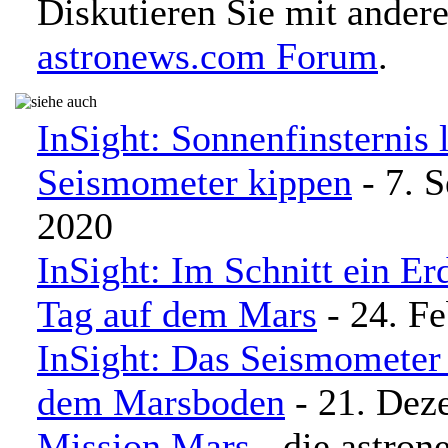
Diskutieren Sie mit ander
astronews.com Forum
.
InSight: Sonnenfinsternis l
Seismometer kippen
- 7. 
2020
InSight: Im Schnitt ein E
Tag auf dem Mars
- 24. F
InSight: Das Seismometer 
dem Marsboden
- 21. Dez
Mission Mars
- die astro