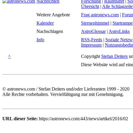
Nachrichten
Forschung
|
Raumfahrt
|
So
Übersicht
|
Alle Schlagzeil
Weitere Angebote
Frag astronews.com
|
Foru
Kalender
Sternenhimmel
|
Startrampe
Nachschlagen
AstroGlossar
|
AstroLinks
Info
RSS-Feeds
|
Soziale Netzw
Impressum
|
Nutzungsbedi
^
Copyright
Stefan Deiters
un
Diese Website wird auf ein
© astronews.com / Stefan Deiters und/oder Lieferanten 1999 - 2020
Alle Rechte vorbehalten. Vervielfältigung nur mit Genehmigung.
URL dieser Seite:
https://astronews.com:443/news/artikel/2016/02