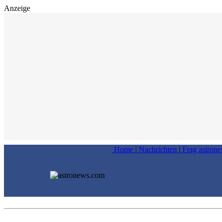
Anzeige
Home
|
Nachrichten
|
Frag astron