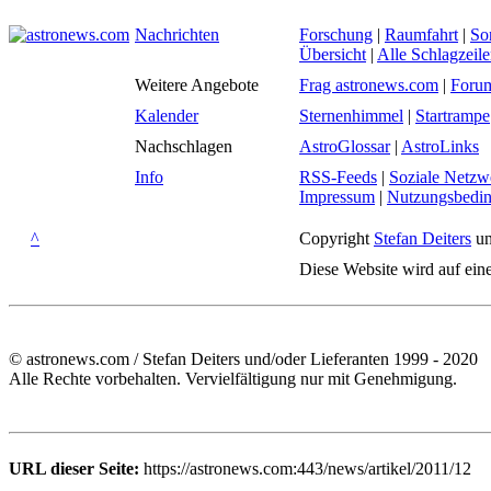
Nachrichten
Forschung
|
Raumfahrt
|
So
Übersicht
|
Alle Schlagzeil
Weitere Angebote
Frag astronews.com
|
Foru
Kalender
Sternenhimmel
|
Startrampe
Nachschlagen
AstroGlossar
|
AstroLinks
Info
RSS-Feeds
|
Soziale Netzw
Impressum
|
Nutzungsbedi
^
Copyright
Stefan Deiters
un
Diese Website wird auf ein
© astronews.com / Stefan Deiters und/oder Lieferanten 1999 - 2020
Alle Rechte vorbehalten. Vervielfältigung nur mit Genehmigung.
URL dieser Seite:
https://astronews.com:443/news/artikel/2011/12