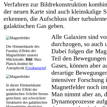
Verfahren zur Bildrekonstruktion kombin
der neuen Karte sind auch kleinskalige S
erkennen, die Aufschluss über turbulen
galaktischen Gas geben.
Alle Galaxien sind v
durchzogen, so auch u
Die Himmelskarte des
Dabei folgen die Mag
Faraday-Effekts der
Magnetfelder unserer
Teil den Bewegungen 
Milchstraße.
Bild
: Max-
Planck-Institut für
Gases, können aber a
Astrophysik
[
Großansicht
]
derartige Bewegungen
intensiver Forschung 
In dieser Himmelskarte
Magnetfelder noch i
wurde der Effekt der
Man nimmt aber an, d
galaktischen Scheibe heraus
gerechnet, um schwächere
Dynamoprozesse aufg
Strukturen des galaktischen
Magnetfeldes deutlicher