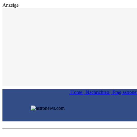
Anzeige
Home
|
Nachrichten
|
Frag astron