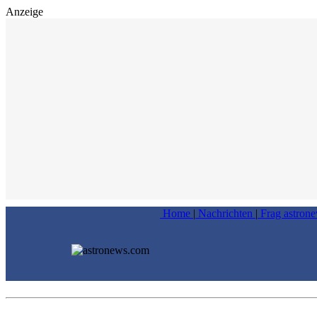
Anzeige
Home
|
Nachrichten
|
Frag astron