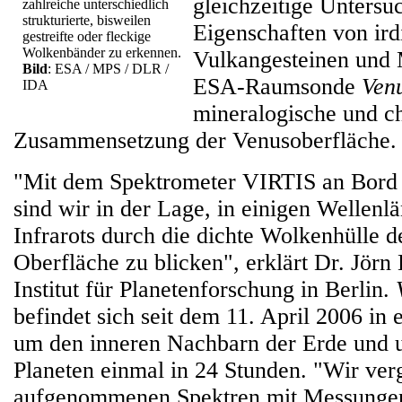
gleichzeitige Untersu
zahlreiche unterschiedlich
strukturierte, bisweilen
Eigenschaften von ird
gestreifte oder fleckige
Wolkenbänder zu erkennen.
Vulkangesteinen und
Bild
: ESA / MPS / DLR /
ESA-Raumsonde
Ven
IDA
mineralogische und c
Zusammensetzung der Venusoberfläche.
"Mit dem Spektrometer VIRTIS an Bord
sind wir in der Lage, in einigen Wellenl
Infrarots durch die dichte Wolkenhülle d
Oberfläche zu blicken", erklärt Dr. Jör
Institut für Planetenforschung in Berlin.
befindet sich seit dem 11. April 2006 in
um den inneren Nachbarn der Erde und 
Planeten einmal in 24 Stunden. "Wir ver
aufgenommenen Spektren mit Messungen