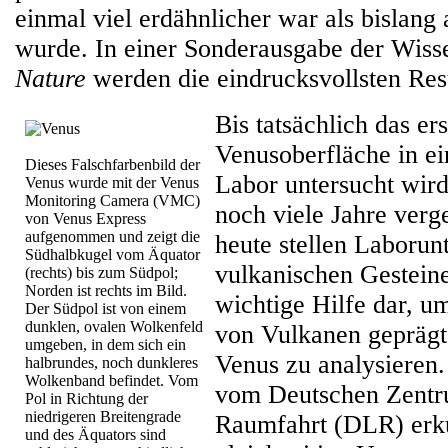
einmal viel erdähnlicher war als bisla
wurde. In einer Sonderausgabe der Wisse
Nature
werden die eindrucksvollsten Resu
Bis tatsächlich das er
Venusoberfläche in ei
Dieses Falschfarbenbild der
Labor untersucht wir
Venus wurde mit der Venus
Monitoring Camera (VMC)
noch viele Jahre ver
von Venus Express
aufgenommen und zeigt die
heute stellen Laboru
Südhalbkugel vom Äquator
vulkanischen Gestein
(rechts) bis zum Südpol;
Norden ist rechts im Bild.
wichtige Hilfe dar, u
Der Südpol ist von einem
dunklen, ovalen Wolkenfeld
von Vulkanen geprägt
umgeben, in dem sich ein
Venus zu analysieren.
halbrundes, noch dunkleres
Wolkenband befindet. Vom
vom Deutschen Zentru
Pol in Richtung der
niedrigeren Breitengrade
Raumfahrt (DLR) erk
und des Äquators sind