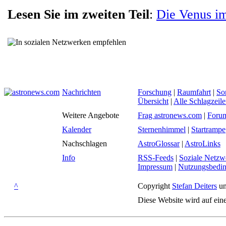
Lesen Sie im zweiten Teil
:
Die Venus i
Nachrichten
Forschung
|
Raumfahrt
|
So
Übersicht
|
Alle Schlagzeil
Weitere Angebote
Frag astronews.com
|
Foru
Kalender
Sternenhimmel
|
Startrampe
Nachschlagen
AstroGlossar
|
AstroLinks
Info
RSS-Feeds
|
Soziale Netzw
Impressum
|
Nutzungsbedi
^
Copyright
Stefan Deiters
un
Diese Website wird auf ein