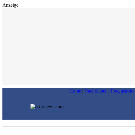
Anzeige
Home
|
Nachrichten
|
Frag astron