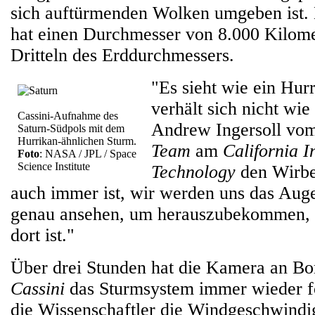
sich auftürmenden Wolken umgeben ist.
hat einen Durchmesser von 8.000 Kilome
Dritteln des Erddurchmessers.
"Es sieht wie ein Hurr
verhält sich nicht wie
Cassini-Aufnahme des
Andrew Ingersoll vo
Saturn-Südpols mit dem
Hurrikan-ähnlichen Sturm.
Team
am
California In
Foto
: NASA / JPL / Space
Science Institute
Technology
den Wirbe
auch immer ist, wir werden uns das Aug
genau ansehen, um herauszubekommen,
dort ist."
Über drei Stunden hat die Kamera an Bo
Cassini
das Sturmsystem immer wieder fot
die Wissenschaftler die Windgeschwindi