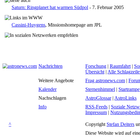
Saturn: Ringplanet hat warmen Südpol
- 7. Februar 2005
Cassini-Huygens
, Missionshomepage am JPL
Nachrichten
Forschung
|
Raumfahrt
|
So
Übersicht
|
Alle Schlagzeil
Weitere Angebote
Frag astronews.com
|
Foru
Kalender
Sternenhimmel
|
Startrampe
Nachschlagen
AstroGlossar
|
AstroLinks
Info
RSS-Feeds
|
Soziale Netzw
Impressum
|
Nutzungsbedi
^
Copyright
Stefan Deiters
un
Diese Website wird auf ein