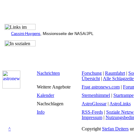
Cassini-Huygens
, Missionsseite der NASA/JPL
Nachrichten
Forschung
|
Raumfahrt
|
So
Übersicht
|
Alle Schlagzeil
Weitere Angebote
Frag astronews.com
|
Foru
Kalender
Sternenhimmel
|
Startrampe
Nachschlagen
AstroGlossar
|
AstroLinks
Info
RSS-Feeds
|
Soziale Netzw
Impressum
|
Nutzungsbedi
^
Copyright
Stefan Deiters
un