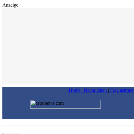
Anzeige
Home
|
Nachrichten
|
Frag astron