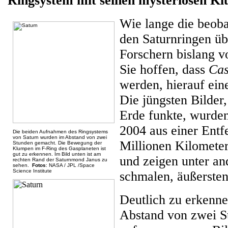
Ringsystem mit seinen mysteriösen K
Wie lange die beob
den Saturnringen üb
Forschern bislang 
Sie hoffen, dass
Cas
werden, hierauf ein
Die jüngsten Bilder,
Erde funkte, wurde
2004 aus einer Entf
Die beiden Aufnahmen des Ringsystems
von Saturn wurden im Abstand von zwei
Millionen Kilomet
Stunden gemacht. Die Bewegung der
Klumpen im F-Ring des Gasplaneten ist
gut zu erkennen. Im Bild unten ist am
und zeigen unter a
rechten Rand der Saturnmond Janus zu
sehen.
Fotos
: NASA / JPL /Space
Science Institute
schmalen, äußersten
Deutlich zu erkenne
Abstand von zwei S