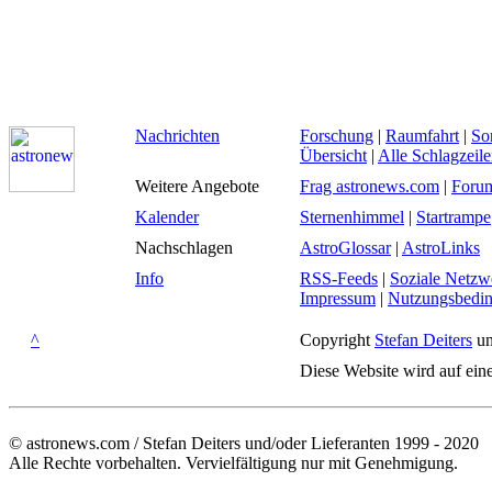
Nachrichten
Forschung
|
Raumfahrt
|
So
Übersicht
|
Alle Schlagzeil
Weitere Angebote
Frag astronews.com
|
Foru
Kalender
Sternenhimmel
|
Startrampe
Nachschlagen
AstroGlossar
|
AstroLinks
Info
RSS-Feeds
|
Soziale Netzw
Impressum
|
Nutzungsbedi
^
Copyright
Stefan Deiters
un
Diese Website wird auf ein
© astronews.com / Stefan Deiters und/oder Lieferanten 1999 - 2020
Alle Rechte vorbehalten. Vervielfältigung nur mit Genehmigung.