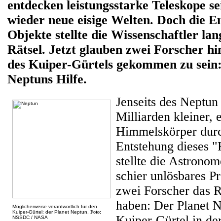
entdecken leistungsstarke Teleskope s
wieder neue eisige Welten. Doch die E
Objekte stellte die Wissenschaftler lan
Rätsel. Jetzt glauben zwei Forscher h
des Kuiper-Gürtels gekommen zu sein:
Neptuns Hilfe.
Jenseits des Neptun
Milliarden kleiner, e
Himmelskörper durc
Entstehung dieses "
stellte die Astronom
schier unlösbares P
zwei Forscher das R
haben: Der Planet N
Möglicherweise verantwortlich für den
Kuiper-Gürtel: der Planet Neptun.
Foto
:
Kuiper-Gürtel in de
NSSDC /
NASA