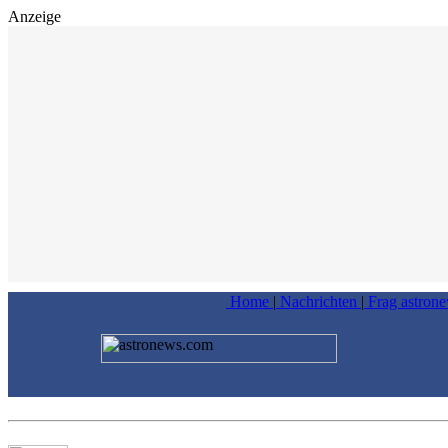
Anzeige
Home
|
Nachrichten
|
Frag astron