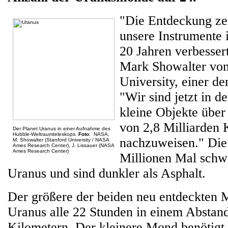
"Die Entdeckung zei
unsere Instrumente
20 Jahren verbessert
Mark Showalter von
University, einer der
"Wir sind jetzt in de
kleine Objekte über
von 2,8 Milliarden
Der Planet Uranus in einer Aufnahme des
Hubble-Weltraumteleskops.
Foto
: NASA,
nachzuweisen." Die
M. Showalter (Stanford University / NASA
Ames Research Center), J. Lissauer (NASA
Ames Research Center)
Millionen Mal schwä
Uranus und sind dunkler als Asphalt.
Der größere der beiden neu entdeckten 
Uranus alle 22 Stunden in einem Abstan
Kilometern. Der kleinere Mond benötigt