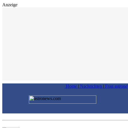
Anzeige
Home
|
Nachrichten
|
Frag astron