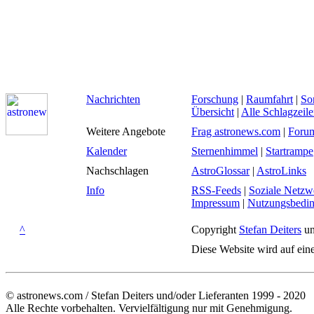
Nachrichten
Forschung
|
Raumfahrt
|
So
Übersicht
|
Alle Schlagzeil
Weitere Angebote
Frag astronews.com
|
Foru
Kalender
Sternenhimmel
|
Startrampe
Nachschlagen
AstroGlossar
|
AstroLinks
Info
RSS-Feeds
|
Soziale Netzw
Impressum
|
Nutzungsbedi
^
Copyright
Stefan Deiters
un
Diese Website wird auf ein
© astronews.com / Stefan Deiters und/oder Lieferanten 1999 - 2020
Alle Rechte vorbehalten. Vervielfältigung nur mit Genehmigung.