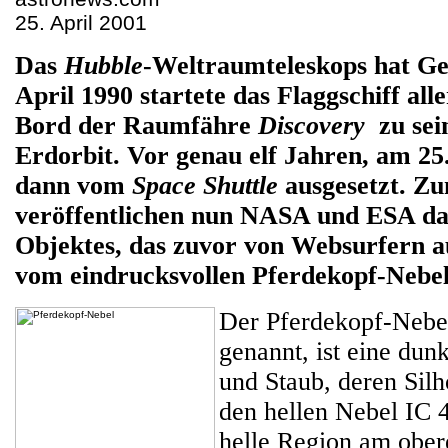
25. April 2001
Das
Hubble
-Weltraumteleskops hat Ge
April 1990 startete das Flaggschiff all
Bord der Raumfähre
Discovery
zu sein
Erdorbit. Vor genau elf Jahren, am 25.
dann vom
Space Shuttle
ausgesetzt. Z
veröffentlichen nun NASA und ESA das
Objektes, das zuvor von Websurfern 
vom eindrucksvollen Pferdekopf-Nebe
Der Pferdekopf-Nebe
genannt, ist eine du
und Staub, deren Sil
den hellen Nebel IC 4
helle Region am ober