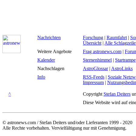
Nachrichten
Forschung
|
Raumfahrt
|
So
Übersicht
|
Alle Schlagzeil
Weitere Angebote
Frag astronews.com
|
Foru
Kalender
Sternenhimmel
|
Startrampe
Nachschlagen
AstroGlossar
|
AstroLinks
Info
RSS-Feeds
|
Soziale Netzw
Impressum
|
Nutzungsbedi
^
Copyright
Stefan Deiters
un
Diese Website wird auf ein
© astronews.com / Stefan Deiters und/oder Lieferanten 1999 - 2020
Alle Rechte vorbehalten. Vervielfältigung nur mit Genehmigung.