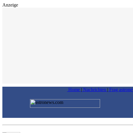
Anzeige
Home
|
Nachrichten
|
Frag astron