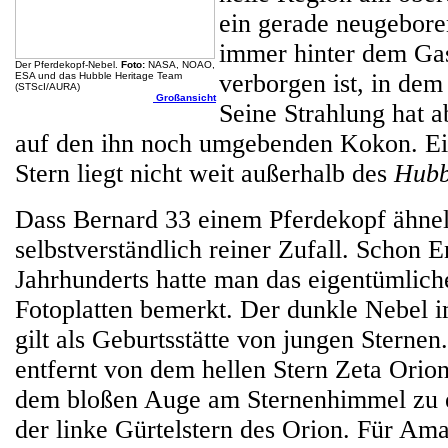
ein gerade neugebore
immer hinter dem Ga
Der Pferdekopf-Nebel.
Foto:
NASA, NOAO,
verborgen ist, in dem
ESA und das Hubble Heritage Team
(STScI/AURA)
Großansicht
Seine Strahlung hat a
auf den ihn noch umgebenden Kokon. Ein
Stern liegt nicht weit außerhalb des
Hubb
Dass Bernard 33 einem Pferdekopf ähnelt
selbstverständlich reiner Zufall. Schon E
Jahrhunderts hatte man das eigentümlic
Fotoplatten bemerkt. Der dunkle Nebel i
gilt als Geburtsstätte von jungen Sternen.
entfernt von dem hellen Stern Zeta Orioni
dem bloßen Auge am Sternenhimmel zu er
der linke Gürtelstern des Orion. Für Am