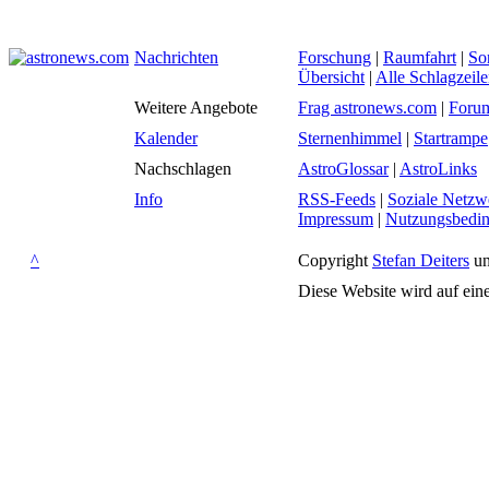
Nachrichten
Forschung
|
Raumfahrt
|
So
Übersicht
|
Alle Schlagzeil
Weitere Angebote
Frag astronews.com
|
Foru
Kalender
Sternenhimmel
|
Startrampe
Nachschlagen
AstroGlossar
|
AstroLinks
Info
RSS-Feeds
|
Soziale Netzw
Impressum
|
Nutzungsbedi
^
Copyright
Stefan Deiters
un
Diese Website wird auf ein