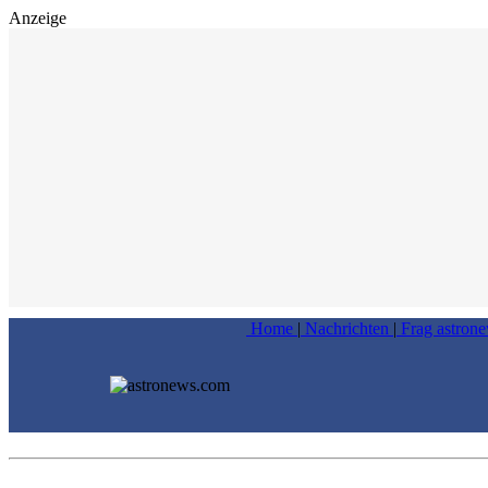
Anzeige
Home
|
Nachrichten
|
Frag astron