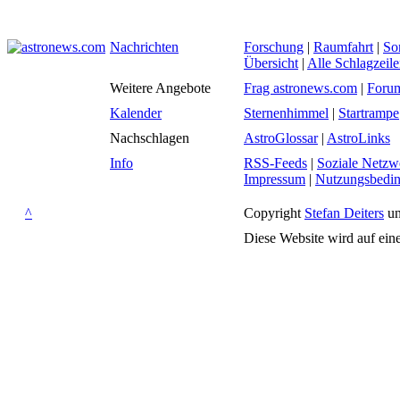
Nachrichten
Forschung
|
Raumfahrt
|
So
Übersicht
|
Alle Schlagzeil
Weitere Angebote
Frag astronews.com
|
Foru
Kalender
Sternenhimmel
|
Startrampe
Nachschlagen
AstroGlossar
|
AstroLinks
Info
RSS-Feeds
|
Soziale Netzw
Impressum
|
Nutzungsbedi
^
Copyright
Stefan Deiters
un
Diese Website wird auf ein