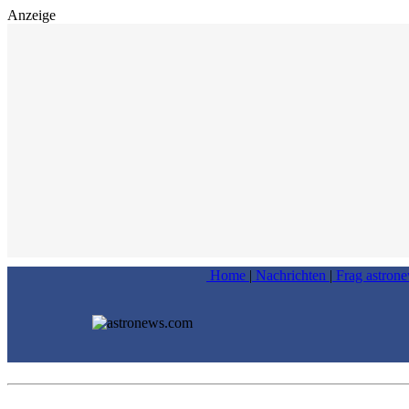
Anzeige
Home
|
Nachrichten
|
Frag astron