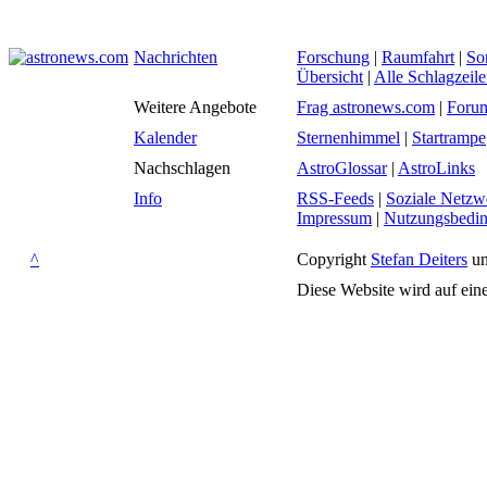
Nachrichten
Forschung
|
Raumfahrt
|
So
Übersicht
|
Alle Schlagzeil
Weitere Angebote
Frag astronews.com
|
Foru
Kalender
Sternenhimmel
|
Startrampe
Nachschlagen
AstroGlossar
|
AstroLinks
Info
RSS-Feeds
|
Soziale Netzw
Impressum
|
Nutzungsbedi
^
Copyright
Stefan Deiters
un
Diese Website wird auf ein