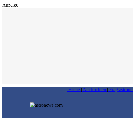
Anzeige
Home
|
Nachrichten
|
Frag astron