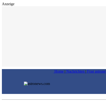
Anzeige
Home
|
Nachrichten
|
Frag astron