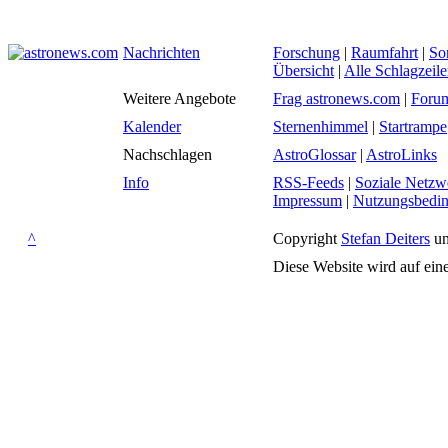
Nachrichten
Forschung
|
Raumfahrt
|
So
Übersicht
|
Alle Schlagzeil
Weitere Angebote
Frag astronews.com
|
Foru
Kalender
Sternenhimmel
|
Startrampe
Nachschlagen
AstroGlossar
|
AstroLinks
Info
RSS-Feeds
|
Soziale Netzw
Impressum
|
Nutzungsbedi
^
Copyright
Stefan Deiters
un
Diese Website wird auf ein