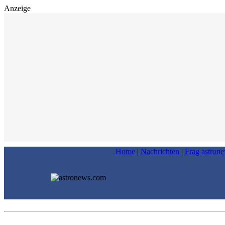
Anzeige
Home
|
Nachrichten
|
Frag astron