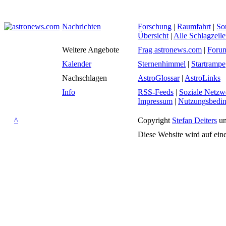
Nachrichten
Forschung
|
Raumfahrt
|
So
Übersicht
|
Alle Schlagzeil
Weitere Angebote
Frag astronews.com
|
Foru
Kalender
Sternenhimmel
|
Startrampe
Nachschlagen
AstroGlossar
|
AstroLinks
Info
RSS-Feeds
|
Soziale Netzw
Impressum
|
Nutzungsbedi
^
Copyright
Stefan Deiters
un
Diese Website wird auf ein