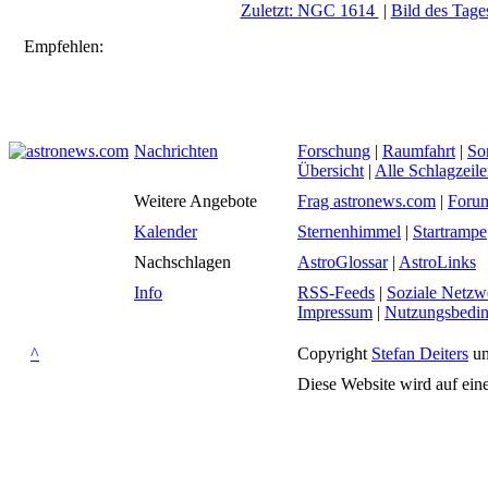
Zuletzt: NGC 1614
|
Bild des Tage
Empfehlen:
Nachrichten
Forschung
|
Raumfahrt
|
So
Übersicht
|
Alle Schlagzeil
Weitere Angebote
Frag astronews.com
|
Foru
Kalender
Sternenhimmel
|
Startrampe
Nachschlagen
AstroGlossar
|
AstroLinks
Info
RSS-Feeds
|
Soziale Netzw
Impressum
|
Nutzungsbedi
^
Copyright
Stefan Deiters
un
Diese Website wird auf ein