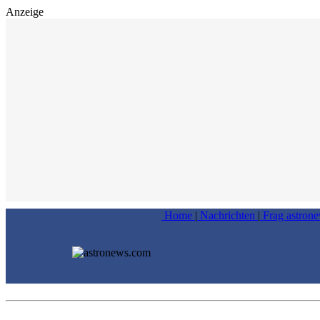
Anzeige
Home
|
Nachrichten
|
Frag astron