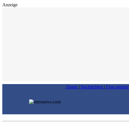
Anzeige
Home
|
Nachrichten
|
Frag astron