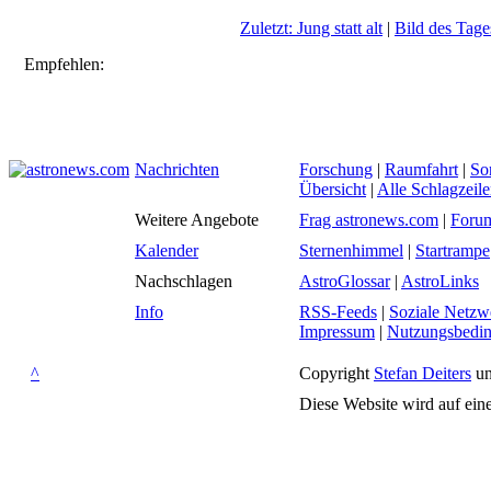
Zuletzt: Jung statt alt
|
Bild des Tage
Empfehlen:
Nachrichten
Forschung
|
Raumfahrt
|
So
Übersicht
|
Alle Schlagzeil
Weitere Angebote
Frag astronews.com
|
Foru
Kalender
Sternenhimmel
|
Startrampe
Nachschlagen
AstroGlossar
|
AstroLinks
Info
RSS-Feeds
|
Soziale Netzw
Impressum
|
Nutzungsbedi
^
Copyright
Stefan Deiters
un
Diese Website wird auf ein