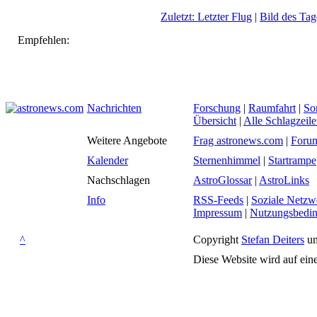
Zuletzt: Letzter Flug
|
Bild des Tag
Empfehlen:
Nachrichten
Forschung
|
Raumfahrt
|
So
Übersicht
|
Alle Schlagzeil
Weitere Angebote
Frag astronews.com
|
Foru
Kalender
Sternenhimmel
|
Startrampe
Nachschlagen
AstroGlossar
|
AstroLinks
Info
RSS-Feeds
|
Soziale Netzw
Impressum
|
Nutzungsbedi
^
Copyright
Stefan Deiters
un
Diese Website wird auf ein