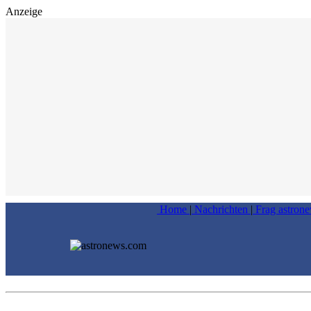
Anzeige
Home
|
Nachrichten
|
Frag astron