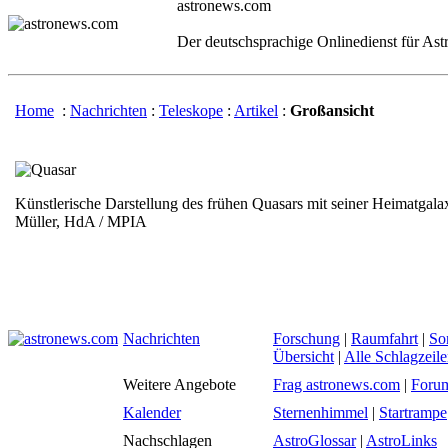
astronews.com
Der deutschsprachige Onlinedienst für As
Home
:
Nachrichten
:
Teleskope
:
Artikel
:
Großansicht
Künstlerische Darstellung des frühen Quasars mit seiner Heimatgala
Müller, HdA / MPIA
Nachrichten
Forschung
|
Raumfahrt
|
So
Übersicht
|
Alle Schlagzeil
Weitere Angebote
Frag astronews.com
|
Foru
Kalender
Sternenhimmel
|
Startrampe
Nachschlagen
AstroGlossar
|
AstroLinks