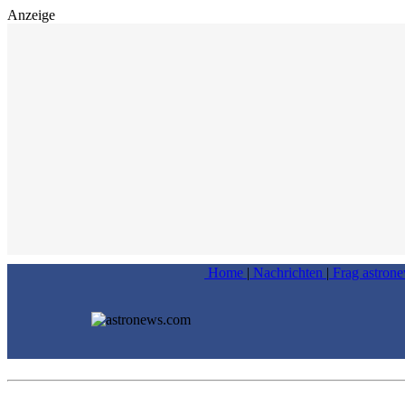
Anzeige
Home
|
Nachrichten
|
Frag astron