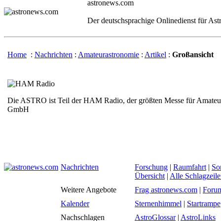
astronews.com
Der deutschsprachige Onlinedienst für As
Home
:
Nachrichten
:
Amateurastronomie
:
Artikel
:
Großansicht
Die ASTRO ist Teil der HAM Radio, der größten Messe für Amateu
GmbH
Nachrichten
Forschung
|
Raumfahrt
|
So
Übersicht
|
Alle Schlagzeil
Weitere Angebote
Frag astronews.com
|
Foru
Kalender
Sternenhimmel
|
Startrampe
Nachschlagen
AstroGlossar
|
AstroLinks