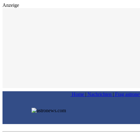
Anzeige
Home
|
Nachrichten
|
Frag astron