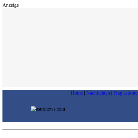
Anzeige
Home
|
Nachrichten
|
Frag astron