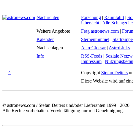
Nachrichten
Forschung
|
Raumfahrt
|
So
Übersicht
|
Alle Schlagzeil
Weitere Angebote
Frag astronews.com
|
Foru
Kalender
Sternenhimmel
|
Startrampe
Nachschlagen
AstroGlossar
|
AstroLinks
Info
RSS-Feeds
|
Soziale Netzw
Impressum
|
Nutzungsbedi
^
Copyright
Stefan Deiters
un
Diese Website wird auf ein
© astronews.com / Stefan Deiters und/oder Lieferanten 1999 - 2020
Alle Rechte vorbehalten. Vervielfältigung nur mit Genehmigung.