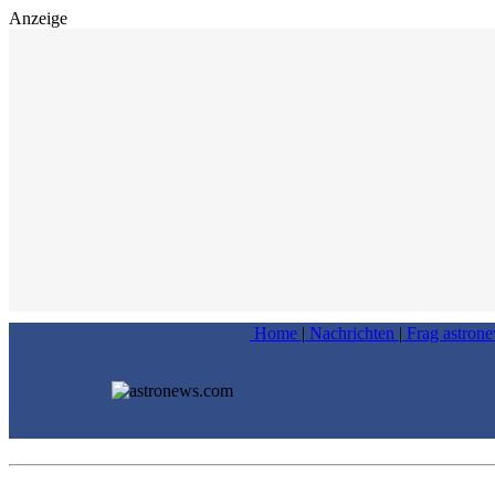
Anzeige
Home
|
Nachrichten
|
Frag astron