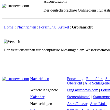
astronews.com
Der deutschsprachige Onlinedienst für As
Home
:
Nachrichten
:
Forschung
:
Artikel
:
Großansicht
Der Versuchsaufbau für hochpräzise Messungen am Wasserstoffato
Nachrichten
Forschung
|
Raumfahrt
|
So
Übersicht
|
Alle Schlagzeil
Weitere Angebote
Frag astronews.com
|
Foru
Kalender
Sternenhimmel
|
Startrampe
Nachschlagen
AstroGlossar
|
AstroLinks