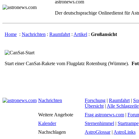
astronews.com
Der deutschsprachige Onlinedienst für As
Home
:
Nachrichten
:
Raumfahrt
:
Artikel
:
Großansicht
Start einer CanSat-Rakete vom Flugplatz Rotenburg (Wümme).
Fot
Nachrichten
Forschung
|
Raumfahrt
|
So
Übersicht
|
Alle Schlagzeil
Weitere Angebote
Frag astronews.com
|
Foru
Kalender
Sternenhimmel
|
Startrampe
Nachschlagen
AstroGlossar
|
AstroLinks