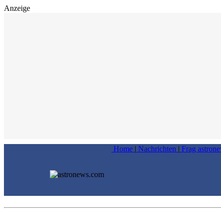
Anzeige
Home
|
Nachrichten
|
Frag astron