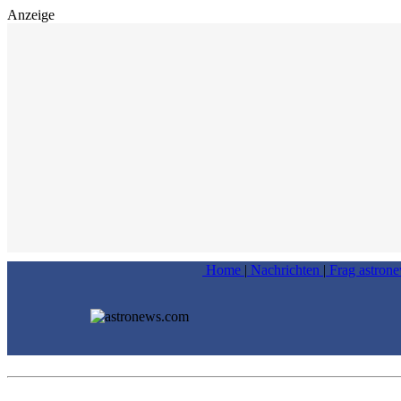
Anzeige
Home
|
Nachrichten
|
Frag astron