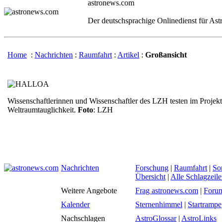
astronews.com
Der deutschsprachige Onlinedienst für As
Home
:
Nachrichten
:
Raumfahrt
:
Artikel
:
Großansicht
Wissenschaftlerinnen und Wissenschaftler des LZH testen im Proj
Weltraumtauglichkeit.
Foto
: LZH
Nachrichten
Forschung
|
Raumfahrt
|
So
Übersicht
|
Alle Schlagzeil
Weitere Angebote
Frag astronews.com
|
Foru
Kalender
Sternenhimmel
|
Startrampe
Nachschlagen
AstroGlossar
|
AstroLinks