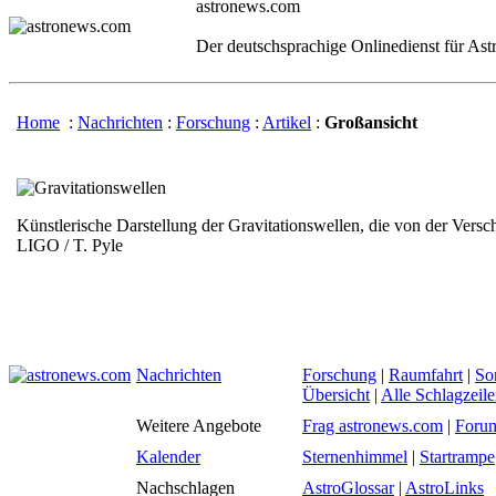
astronews.com
Der deutschsprachige Onlinedienst für As
Home
:
Nachrichten
:
Forschung
:
Artikel
:
Großansicht
Künstlerische Darstellung der Gravitationswellen, die von der Ve
LIGO / T. Pyle
Nachrichten
Forschung
|
Raumfahrt
|
So
Übersicht
|
Alle Schlagzeil
Weitere Angebote
Frag astronews.com
|
Foru
Kalender
Sternenhimmel
|
Startrampe
Nachschlagen
AstroGlossar
|
AstroLinks