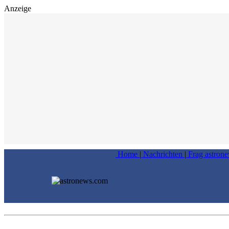
Anzeige
Home
|
Nachrichten
|
Frag astron