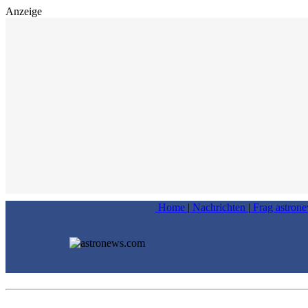
Anzeige
Home
|
Nachrichten
|
Frag astron