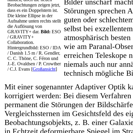
Bilder unscharf macht
Beobachtungen zeigen jetzt,
Störungen sprechen 
dass es ein Doppelstern ist.
Die kleine Ellipse in der
guten oder schlechte
Aufnahme unten rechts stellt
die Auflösung von
selbst bei exzellente
GRAVITY+ dar.
Bild:
ESO
atmosphärisch besten 
/ GRAVITY+
Collaboration.
wie am Paranal-Obse
Hintergrundbild: ESO / IDA
/ Danish 1.5 m / R. Gendler,
erreichen Teleskope 
C. C. Thöne, C. Féron und
niemals auch nur ann
J.-E. Ovaldsen / P. Crowther
/ C.J. Evans
[
Großansicht
]
technisch mögliche Bi
Mit einer sogenannter Adaptiver Optik k
korrigiert werden: Bei diesem Verfahren
permanent die Störungen der Bildschärf
Vergleichssternen im Gesichtsfeld des ei
Beobachtungsobjekts, z. B. einer Galaxie
in Echtzeit deformierbare Spiegel im St