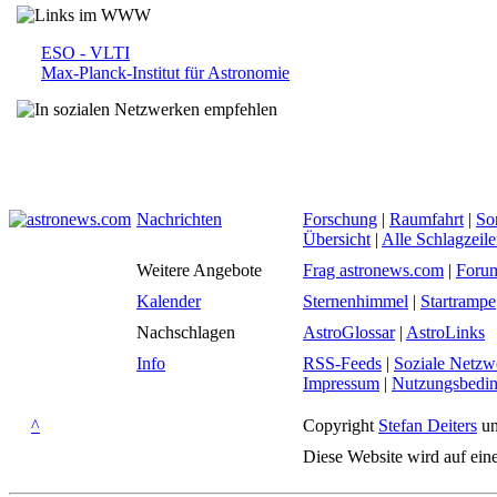
ESO - VLTI
Max-Planck-Institut für Astronomie
Nachrichten
Forschung
|
Raumfahrt
|
So
Übersicht
|
Alle Schlagzeil
Weitere Angebote
Frag astronews.com
|
Foru
Kalender
Sternenhimmel
|
Startrampe
Nachschlagen
AstroGlossar
|
AstroLinks
Info
RSS-Feeds
|
Soziale Netzw
Impressum
|
Nutzungsbedi
^
Copyright
Stefan Deiters
un
Diese Website wird auf ein