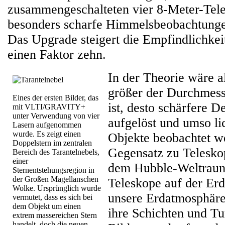
zusammengeschalteten vier 8-Meter-Tele
besonders scharfe Himmelsbeobachtunge
Das Upgrade steigert die Empfindlichke
einen Faktor zehn.
In der Theorie wäre al
größer der Durchmess
Eines der ersten Bilder, das
ist, desto schärfere D
mit VLTI/GRAVITY+
unter Verwendung von vier
aufgelöst und umso l
Lasern aufgenommen
wurde. Es zeigt einen
Objekte beobachtet w
Doppelstern im zentralen
Gegensatz zu Telesko
Bereich des Tarantelnebels,
einer
dem Hubble-Weltraum
Sternentstehungsregion in
der Großen Magellanschen
Teleskope auf der Er
Wolke. Ursprünglich wurde
unsere Erdatmosphäre
vermutet, dass es sich bei
dem Objekt um einen
ihre Schichten und Tu
extrem massereichen Stern
handelt, doch die neuen