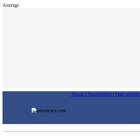
Anzeige
Home
|
Nachrichten
|
Frag astron