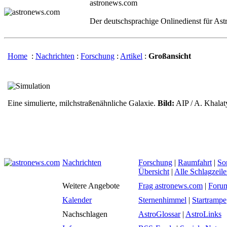
astronews.com
Der deutschsprachige Onlinedienst für As
Home
:
Nachrichten
:
Forschung
:
Artikel
:
Großansicht
Eine simulierte, milchstraßenähnliche Galaxie.
Bild:
AIP / A. Khala
Nachrichten
Forschung
|
Raumfahrt
|
So
Übersicht
|
Alle Schlagzeil
Weitere Angebote
Frag astronews.com
|
Foru
Kalender
Sternenhimmel
|
Startrampe
Nachschlagen
AstroGlossar
|
AstroLinks