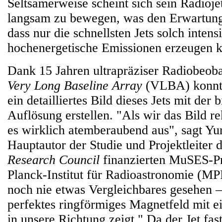
Seltsamerweise scheint sich sein Radioje
langsam zu bewegen, was den Erwartung
dass nur die schnellsten Jets solch intens
hochenergetische Emissionen erzeugen 
Dank 15 Jahren ultrapräziser Radiobeob
Very Long Baseline Array
(VLBA) konnte
ein detailliertes Bild dieses Jets mit der 
Auflösung erstellen. "Als wir das Bild re
es wirklich atemberaubend aus", sagt Yu
Hauptautor der Studie und Projektleiter
Research Council
finanzierten MuSES-P
Planck-Institut für Radioastronomie (MP
noch nie etwas Vergleichbares gesehen –
perfektes ringförmiges Magnetfeld mit ei
in unsere Richtung zeigt." Da der Jet fas