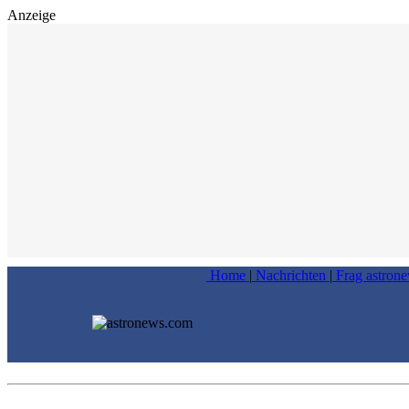
Anzeige
Home
|
Nachrichten
|
Frag astron