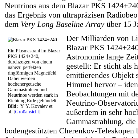
Neutrinos aus dem Blazar PKS 1424+240 
das Ergebnis von ultrapräzisen Radiobe
dem
Very Long Baseline Array
über 15 J
Der Milliarden von Li
Blazar PKS 1424+240 
Ein Plasmastrahl im Blazar
Astronomie lange Zeit
PKS 1424+240,
durchzogen von einem
gestellt: Er sticht als 
nahezu perfekten
ringförmigen Magnetfeld.
emittierendes Objekt 
Dabei werden
Himmel hervor – ident
hochenergetische
Gammastrahlen und
Beobachtungen mit d
Neutrinos werden stark in
Richtung Erde gebündelt.
Neutrino-Observatoriu
Bild:
Y. Y. Kovalev et
außerdem in sehr hoc
al.
[
Großansicht
]
Gammastrahlung, die
bodengestützten Cherenkov-Teleskopen b