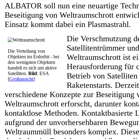
ALBATOR soll nun eine neuartige Techn
Beseitigung von Weltraumschrott entwic
Einsatz kommt dabei ein Plasmastrahl.
Die Verschmutzung d
Satellitentrümmer un
Die Verteilung von
Weltraumschrott ist ei
Objekten im Erdorbit - bei
den wenigsten Objekten
Herausforderung für 
handelt es sich um aktive
Satelliten.
Bild
: ESA
Betrieb von Satelliten
[
Großansicht
]
Raketenstarts. Derzei
verschiedene Konzepte zur Beseitigung 
Weltraumschrott erforscht, darunter kont
kontaktlose Methoden. Kontaktbasierte 
aufgrund der unvorhersehbaren Bewegu
Weltraummüll besonders komplex. Dies