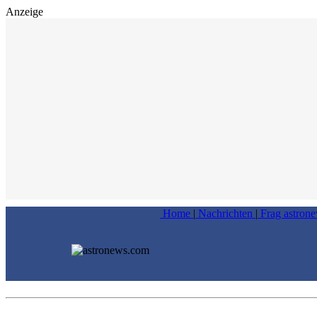
Anzeige
Home
|
Nachrichten
|
Frag astron