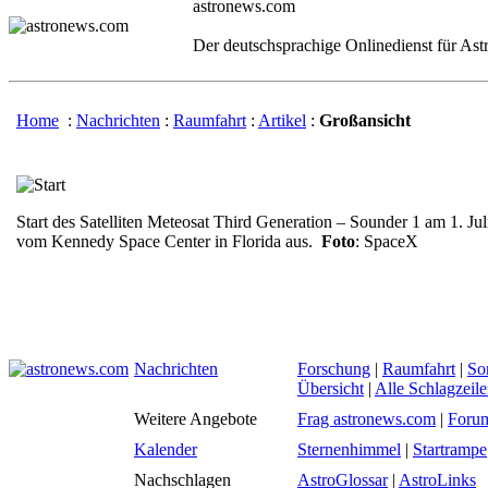
astronews.com
Der deutschsprachige Onlinedienst für As
Home
:
Nachrichten
:
Raumfahrt
:
Artikel
:
Großansicht
Start des Satelliten Meteosat Third Generation – Sounder 1 am 1. 
vom Kennedy Space Center in Florida aus.
Foto
: SpaceX
Nachrichten
Forschung
|
Raumfahrt
|
So
Übersicht
|
Alle Schlagzeil
Weitere Angebote
Frag astronews.com
|
Foru
Kalender
Sternenhimmel
|
Startrampe
Nachschlagen
AstroGlossar
|
AstroLinks