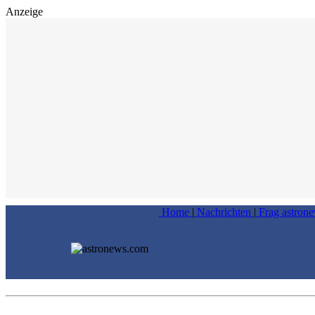
Anzeige
Home
|
Nachrichten
|
Frag astron