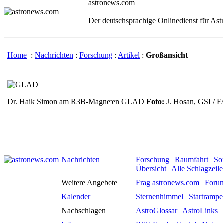
astronews.com
Der deutschsprachige Onlinedienst für As
Home
:
Nachrichten
:
Forschung
:
Artikel
:
Großansicht
Dr. Haik Simon am R3B-Magneten GLAD
Foto:
J. Hosan, GSI / 
Nachrichten
Forschung
|
Raumfahrt
|
So
Übersicht
|
Alle Schlagzeil
Weitere Angebote
Frag astronews.com
|
Foru
Kalender
Sternenhimmel
|
Startrampe
Nachschlagen
AstroGlossar
|
AstroLinks