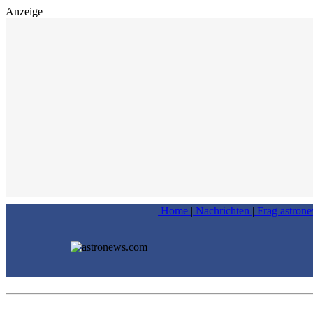
Anzeige
Home
|
Nachrichten
|
Frag astron