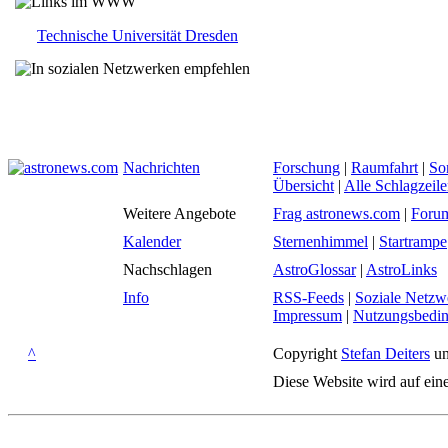
Technische Universität Dresden
Nachrichten
Forschung
|
Raumfahrt
|
So
Übersicht
|
Alle Schlagzeil
Weitere Angebote
Frag astronews.com
|
Foru
Kalender
Sternenhimmel
|
Startrampe
Nachschlagen
AstroGlossar
|
AstroLinks
Info
RSS-Feeds
|
Soziale Netzw
Impressum
|
Nutzungsbedi
^
Copyright
Stefan Deiters
un
Diese Website wird auf ein