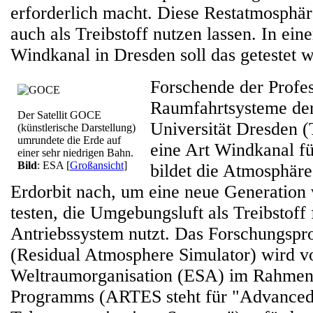
erforderlich macht. Diese Restatmosphär
auch als Treibstoff nutzen lassen. In ei
Windkanal in Dresden soll das getestet 
Forschende der Profes
Raumfahrtsysteme de
Der Satellit GOCE
Universität Dresden 
(künstlerische Darstellung)
umrundete die Erde auf
eine Art Windkanal f
einer sehr niedrigen Bahn.
Bild
: ESA
[
Großansicht
]
bildet die Atmosphäre
Erdorbit nach, um eine neue Generation v
testen, die Umgebungsluft als Treibstoff 
Antriebssystem nutzt. Das Forschungsp
(Residual Atmosphere Simulator) wird v
Weltraumorganisation (ESA) im Rahme
Programms (ARTES steht für "Advanced