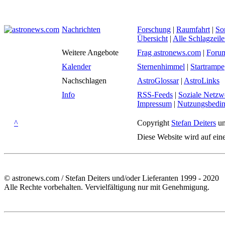
Nachrichten
Forschung
|
Raumfahrt
|
So
Übersicht
|
Alle Schlagzeil
Weitere Angebote
Frag astronews.com
|
Foru
Kalender
Sternenhimmel
|
Startrampe
Nachschlagen
AstroGlossar
|
AstroLinks
Info
RSS-Feeds
|
Soziale Netzw
Impressum
|
Nutzungsbedi
^
Copyright
Stefan Deiters
un
Diese Website wird auf ein
© astronews.com / Stefan Deiters und/oder Lieferanten 1999 - 2020
Alle Rechte vorbehalten. Vervielfältigung nur mit Genehmigung.