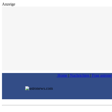
Anzeige
Home
|
Nachrichten
|
Frag astron