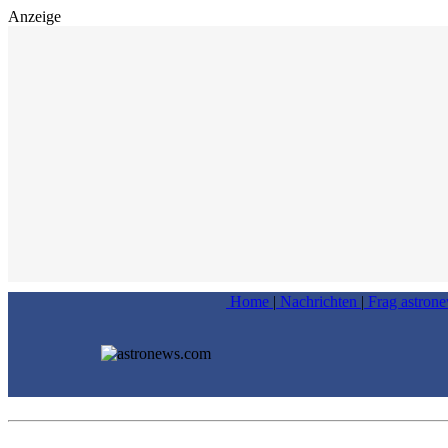
Anzeige
Home
|
Nachrichten
|
Frag astron