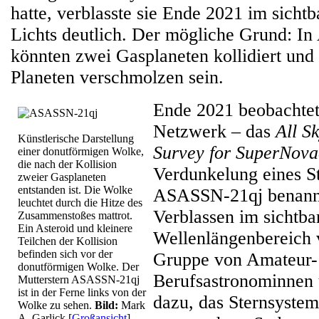
hatte, verblasste sie Ende 2021 im sicht
Lichts deutlich. Der mögliche Grund: 
könnten zwei Gasplaneten kollidiert und
Planeten verschmolzen sein.
Ende 2021 beobachtet
Netzwerk – das
All S
Künstlerische Darstellung
Survey for SuperNova
einer donutförmigen Wolke,
die nach der Kollision
Verdunkelung eines St
zweier Gasplaneten
entstanden ist. Die Wolke
ASASSN-21qj benannt
leuchtet durch die Hitze des
Verblassen im sichtba
Zusammenstoßes mattrot.
Ein Asteroid und kleinere
Wellenlängenbereich v
Teilchen der Kollision
befinden sich vor der
Gruppe von Amateur-
donutförmigen Wolke. Der
Berufsastronominnen
Mutterstern ASASSN-21qj
ist in der Ferne links von der
dazu, das Sternsystem
Wolke zu sehen.
Bild:
Mark
A. Garlick
[
Großansicht
]