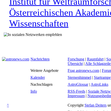
Institut für Weltraumforsc
Österreichischen Akademi
Wissenschaften
Nachrichten
Forschung
|
Raumfahrt
|
So
Übersicht
|
Alle Schlagzeil
Weitere Angebote
Frag astronews.com
|
Foru
Kalender
Sternenhimmel
|
Startrampe
Nachschlagen
AstroGlossar
|
AstroLinks
Info
RSS-Feeds
|
Soziale Netzw
Impressum
|
Nutzungsbedi
^
Copyright
Stefan Deiters
un