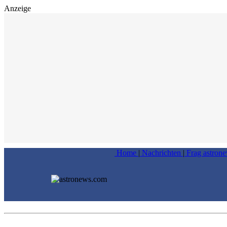
Anzeige
Home
|
Nachrichten
|
Frag astron