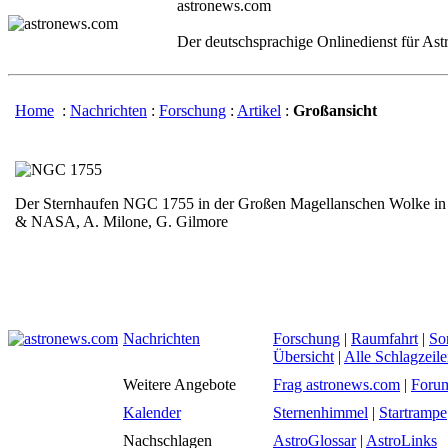
astronews.com
Der deutschsprachige Onlinedienst für As
Home
:
Nachrichten
:
Forschung
:
Artikel
:
Großansicht
Der Sternhaufen NGC 1755 in der Großen Magellanschen Wolke in
& NASA, A. Milone, G. Gilmore
Nachrichten
Forschung
|
Raumfahrt
|
So
Übersicht
|
Alle Schlagzeil
Weitere Angebote
Frag astronews.com
|
Foru
Kalender
Sternenhimmel
|
Startrampe
Nachschlagen
AstroGlossar
|
AstroLinks