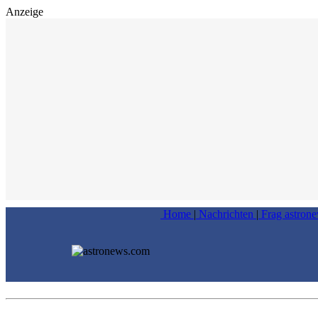
Anzeige
Home
|
Nachrichten
|
Frag astron