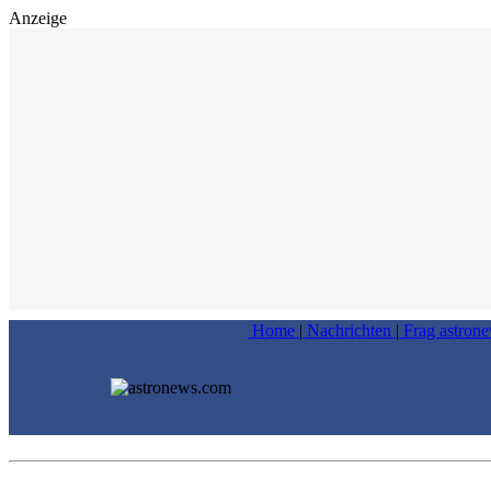
Anzeige
Home
|
Nachrichten
|
Frag astron