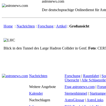
astronews.com
Der deutschsprachige Onlinedienst für As
Home
:
Nachrichten
:
Forschung
:
Artikel
:
Großansicht
Blick in den Tunnel des Large Hadron Collider in Genf.
Foto
: CER
Nachrichten
Forschung
|
Raumfahrt
|
So
Übersicht
|
Alle Schlagzeil
Weitere Angebote
Frag astronews.com
|
Foru
Kalender
Sternenhimmel
|
Startrampe
Nachschlagen
AstroGlossar
|
AstroLinks