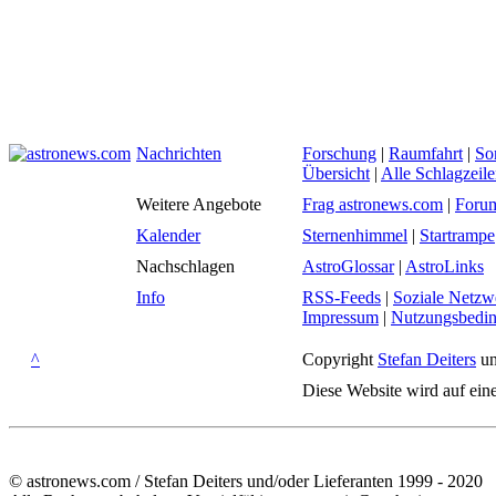
Nachrichten
Forschung
|
Raumfahrt
|
So
Übersicht
|
Alle Schlagzeil
Weitere Angebote
Frag astronews.com
|
Foru
Kalender
Sternenhimmel
|
Startrampe
Nachschlagen
AstroGlossar
|
AstroLinks
Info
RSS-Feeds
|
Soziale Netzw
Impressum
|
Nutzungsbedi
^
Copyright
Stefan Deiters
un
Diese Website wird auf ein
© astronews.com / Stefan Deiters und/oder Lieferanten 1999 - 2020