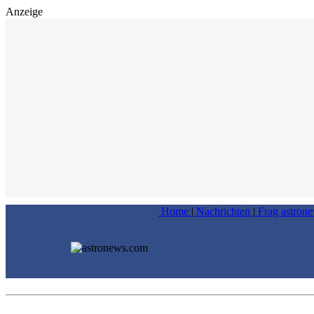
Anzeige
Home
|
Nachrichten
|
Frag astron