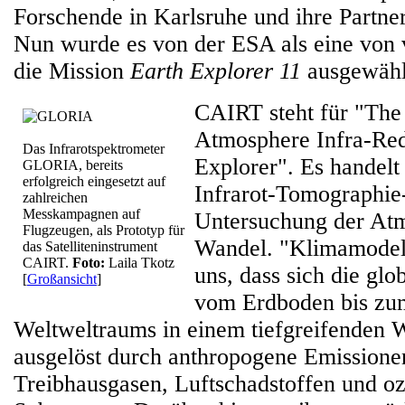
Forschende in Karlsruhe und ihre Partne
Nun wurde es von der ESA als eine von 
die Mission
Earth Explorer 11
ausgewähl
CAIRT steht für "The
Atmosphere Infra-Re
Das Infrarotspektrometer
Explorer". Es handelt
GLORIA, bereits
erfolgreich eingesetzt auf
Infrarot-Tomographie
zahlreichen
Messkampagnen auf
Untersuchung der At
Flugzeugen, als Prototyp für
Wandel. "Klimamodel
das Satelliteninstrument
CAIRT.
Foto:
Laila Tkotz
uns, dass sich die gl
[
Großansicht
]
vom Erdboden bis zu
Weltweltraums in einem tiefgreifenden W
ausgelöst durch anthropogene Emissione
Treibhausgasen, Luftschadstoffen und o