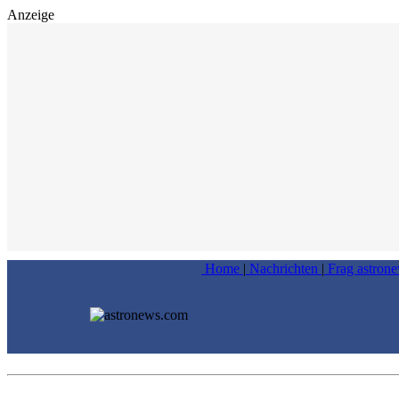
Anzeige
Home
|
Nachrichten
|
Frag astron