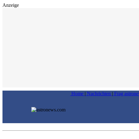
Anzeige
Home
|
Nachrichten
|
Frag astron