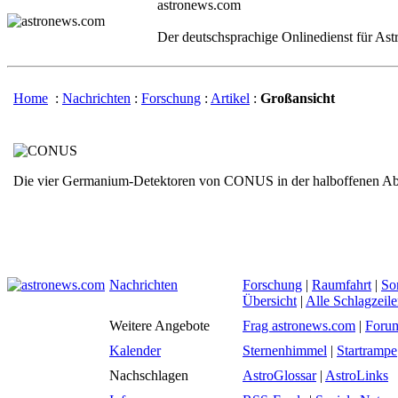
astronews.com
Der deutschsprachige Onlinedienst für As
Home
:
Nachrichten
:
Forschung
:
Artikel
:
Großansicht
Die vier Germanium-Detektoren von CONUS in der halboffenen A
Nachrichten
Forschung
|
Raumfahrt
|
So
Übersicht
|
Alle Schlagzeil
Weitere Angebote
Frag astronews.com
|
Foru
Kalender
Sternenhimmel
|
Startrampe
Nachschlagen
AstroGlossar
|
AstroLinks