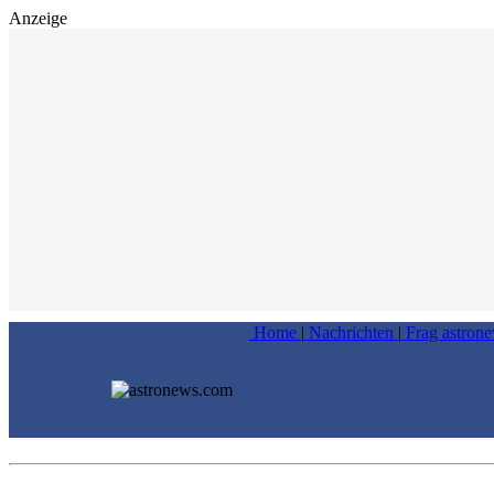
Anzeige
Home
|
Nachrichten
|
Frag astron