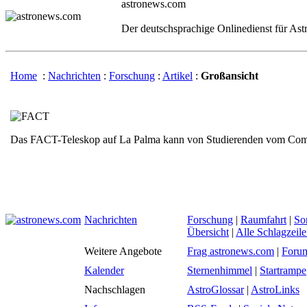
astronews.com
Der deutschsprachige Onlinedienst für As
Home
:
Nachrichten
:
Forschung
:
Artikel
:
Großansicht
Das FACT-Teleskop auf La Palma kann von Studierenden vom Comp
Nachrichten
Forschung
|
Raumfahrt
|
So
Übersicht
|
Alle Schlagzeil
Weitere Angebote
Frag astronews.com
|
Foru
Kalender
Sternenhimmel
|
Startrampe
Nachschlagen
AstroGlossar
|
AstroLinks