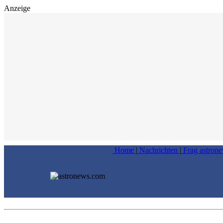
Anzeige
Home
|
Nachrichten
|
Frag astron