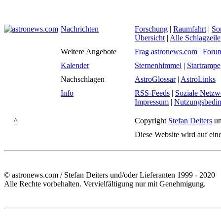
Nachrichten
Forschung
|
Raumfahrt
|
So
Übersicht
|
Alle Schlagzeil
Weitere Angebote
Frag astronews.com
|
Foru
Kalender
Sternenhimmel
|
Startrampe
Nachschlagen
AstroGlossar
|
AstroLinks
Info
RSS-Feeds
|
Soziale Netzw
Impressum
|
Nutzungsbedi
^
Copyright
Stefan Deiters
un
Diese Website wird auf ein
© astronews.com / Stefan Deiters und/oder Lieferanten 1999 - 2020
Alle Rechte vorbehalten. Vervielfältigung nur mit Genehmigung.