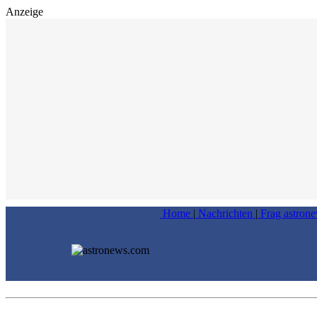
Anzeige
Home
|
Nachrichten
|
Frag astron