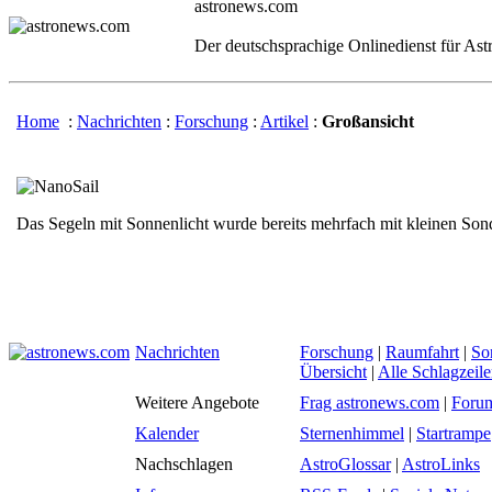
astronews.com
Der deutschsprachige Onlinedienst für As
Home
:
Nachrichten
:
Forschung
:
Artikel
:
Großansicht
Das Segeln mit Sonnenlicht wurde bereits mehrfach mit kleinen Son
Nachrichten
Forschung
|
Raumfahrt
|
So
Übersicht
|
Alle Schlagzeil
Weitere Angebote
Frag astronews.com
|
Foru
Kalender
Sternenhimmel
|
Startrampe
Nachschlagen
AstroGlossar
|
AstroLinks