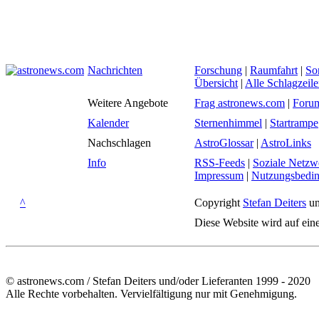
Nachrichten
Forschung
|
Raumfahrt
|
So
Übersicht
|
Alle Schlagzeil
Weitere Angebote
Frag astronews.com
|
Foru
Kalender
Sternenhimmel
|
Startrampe
Nachschlagen
AstroGlossar
|
AstroLinks
Info
RSS-Feeds
|
Soziale Netzw
Impressum
|
Nutzungsbedi
^
Copyright
Stefan Deiters
un
Diese Website wird auf ein
© astronews.com / Stefan Deiters und/oder Lieferanten 1999 - 2020
Alle Rechte vorbehalten. Vervielfältigung nur mit Genehmigung.