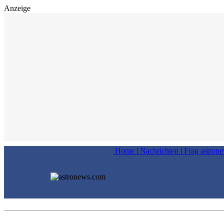
Anzeige
Home
|
Nachrichten
|
Frag astron