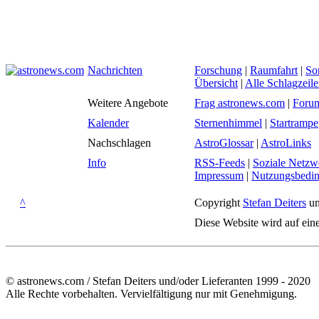
Nachrichten
Forschung
|
Raumfahrt
|
So
Übersicht
|
Alle Schlagzeil
Weitere Angebote
Frag astronews.com
|
Foru
Kalender
Sternenhimmel
|
Startrampe
Nachschlagen
AstroGlossar
|
AstroLinks
Info
RSS-Feeds
|
Soziale Netzw
Impressum
|
Nutzungsbedi
^
Copyright
Stefan Deiters
un
Diese Website wird auf ein
© astronews.com / Stefan Deiters und/oder Lieferanten 1999 - 2020
Alle Rechte vorbehalten. Vervielfältigung nur mit Genehmigung.