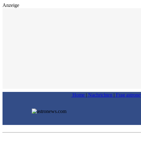
Anzeige
Home
|
Nachrichten
|
Frag astron