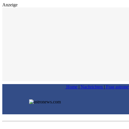
Anzeige
Home
|
Nachrichten
|
Frag astron