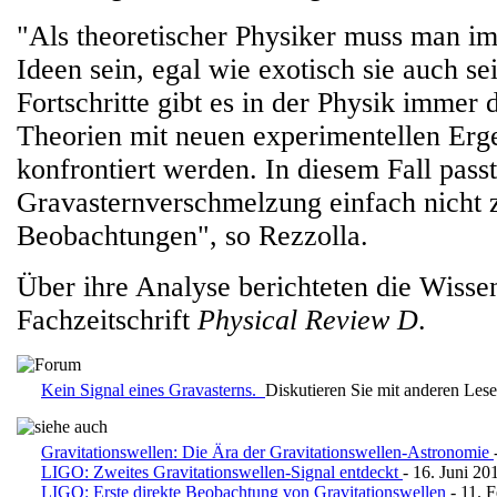
"Als theoretischer Physiker muss man i
Ideen sein, egal wie exotisch sie auch s
Fortschritte gibt es in der Physik immer
Theorien mit neuen experimentellen Erg
konfrontiert werden. In diesem Fall passt
Gravasternverschmelzung einfach nicht 
Beobachtungen", so Rezzolla.
Über ihre Analyse berichteten die Wissen
Fachzeitschrift
Physical Review D
.
Kein Signal eines Gravasterns.
Diskutieren Sie mit anderen Les
Gravitationswellen: Die Ära der Gravitationswellen-Astronomie
LIGO: Zweites Gravitationswellen-Signal entdeckt
- 16. Juni 20
LIGO: Erste direkte Beobachtung von Gravitationswellen
- 11. 