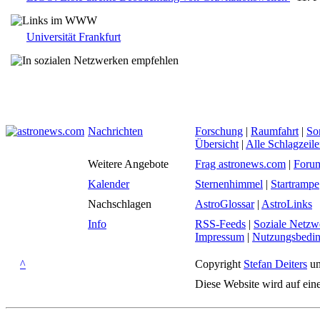
Universität Frankfurt
Nachrichten
Forschung
|
Raumfahrt
|
So
Übersicht
|
Alle Schlagzeil
Weitere Angebote
Frag astronews.com
|
Foru
Kalender
Sternenhimmel
|
Startrampe
Nachschlagen
AstroGlossar
|
AstroLinks
Info
RSS-Feeds
|
Soziale Netzw
Impressum
|
Nutzungsbedi
^
Copyright
Stefan Deiters
un
Diese Website wird auf ein