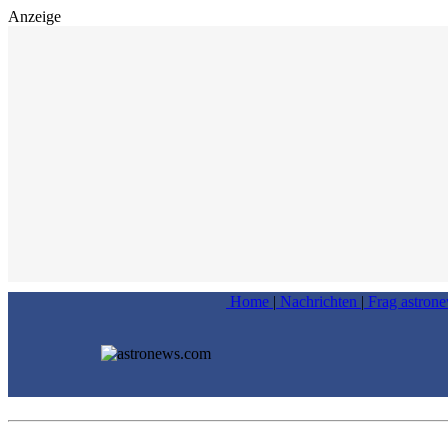
Anzeige
Home
|
Nachrichten
|
Frag astron