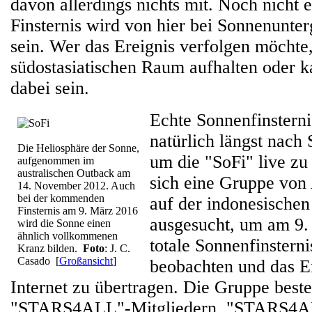
davon allerdings nichts mit. Noch nicht e
Finsternis wird von hier bei Sonnenunte
sein. Wer das Ereignis verfolgen möchte
südostasiatischen Raum aufhalten oder k
dabei sein.
Echte Sonnenfinsterni
natürlich längst nach 
Die Heliosphäre der Sonne,
um die "SoFi" live zu
aufgenommen im
australischen Outback am
sich eine Gruppe von
14. November 2012. Auch
bei der kommenden
auf der indonesischen
Finsternis am 9. März 2016
ausgesucht, um am 9.
wird die Sonne einen
ähnlich vollkommenen
totale Sonnenfinsterni
Kranz bilden.
Foto
: J. C.
Casado
[
Großansicht
]
beobachten und das Er
Internet zu übertragen. Die Gruppe beste
"STARS4ALL"-Mitgliedern. "STARS4ALL