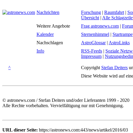
Nachrichten
Forschung
|
Raumfahrt
|
So
Übersicht
|
Alle Schlagzeil
Weitere Angebote
Frag astronews.com
|
Foru
Kalender
Sternenhimmel
|
Startrampe
Nachschlagen
AstroGlossar
|
AstroLinks
Info
RSS-Feeds
|
Soziale Netzw
Impressum
|
Nutzungsbedi
^
Copyright
Stefan Deiters
un
Diese Website wird auf ein
© astronews.com / Stefan Deiters und/oder Lieferanten 1999 - 2020
Alle Rechte vorbehalten. Vervielfältigung nur mit Genehmigung.
URL dieser Seite:
https://astronews.com:443/news/artikel/2016/03