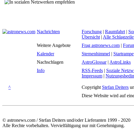
Nachrichten
Forschung
|
Raumfahrt
|
So
Übersicht
|
Alle Schlagzeil
Weitere Angebote
Frag astronews.com
|
Foru
Kalender
Sternenhimmel
|
Startrampe
Nachschlagen
AstroGlossar
|
AstroLinks
Info
RSS-Feeds
|
Soziale Netzw
Impressum
|
Nutzungsbedi
^
Copyright
Stefan Deiters
un
Diese Website wird auf ein
© astronews.com / Stefan Deiters und/oder Lieferanten 1999 - 2020
Alle Rechte vorbehalten. Vervielfältigung nur mit Genehmigung.