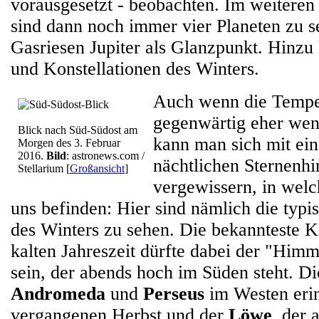
vorausgesetzt - beobachten. Im weiteren
sind dann noch immer vier Planeten zu 
Gasriesen Jupiter als Glanzpunkt. Hinz
und Konstellationen des Winters.
Auch wenn die Tempe
gegenwärtig eher weni
Blick nach Süd-Südost am
kann man sich mit ei
Morgen des 3. Februar
2016.
Bild
: astronews.com /
nächtlichen Sternenh
Stellarium
[
Großansicht
]
vergewissern, in welc
uns befinden: Hier sind nämlich die typi
des Winters zu sehen. Die bekannteste Ko
kalten Jahreszeit dürfte dabei der "Him
sein, der abends hoch im Süden steht. Di
Andromeda
und
Perseus
im Westen eri
vergangenen Herbst und der
Löwe
, der 